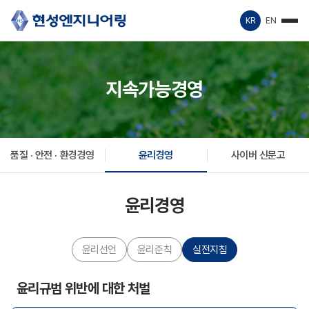
KR
EN
지속가능경영
품질 · 안전 · 환경경영
윤리경영
사이버 신문고
윤리경영
윤리선언
윤리준칙
실전지침
윤리규범 위반에 대한 처벌