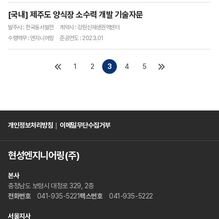
[국내] 제주도 양식장 소수력 개발 기술자문
발주사 : 한국동서발전
계약사 : 강원신재생권역센터
수행역무 : 엔지니어링
준공연도 : 2023.01
1
2
3
4
5
개인정보처리방침
｜
이메일무단수집거부
현성엔지니어링(주)
본사
충청남도 보령시 대청로 329, 2층
전화번호
041-935-5221
팩스번호
041-935-5222
서울지사