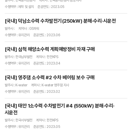
발주사 : 한국농어촌공사
계약사 : 한국농어촌공사 담양지사
수행역무 : 제작 및 설치
준공연도 : 2023.05
[국내] 덕남소수력 수차발전기(250kW) 분해∙수리∙시운전
발주사 :
계약사 : GS파워
수행역무 : 유지관리
준공연도 : 2023.06
[국내] 삼척 해양소수력 계획예방정비 자재 구매
발주사 : 한국남부발전
계약사 : 한전KPS
수행역무 : 유지관리
준공연도 : 2023.04
[국내] 영주댐 소수력 #2 수차 베어링 보수 구매
발주사 : K-water
계약사 : K-water 영주댐 지사
수행역무 : 유지관리
준공연도 : 2023.02
[국내] 태안 1소수력 수차발전기 #4 (550kW) 분해∙수리∙
시운전
발주사 : 한국서부발전
계약사 : 한전KPS
수행역무 : 유지관리
준공연도 : 2023.05